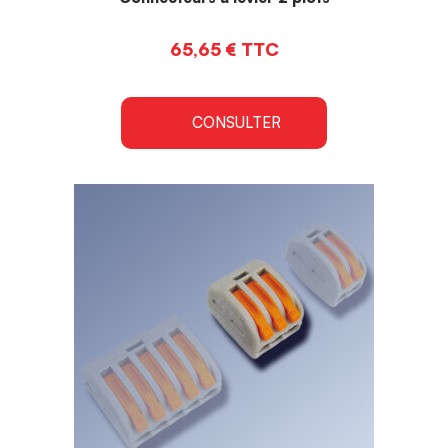
65,65
€
TTC
CONSULTER