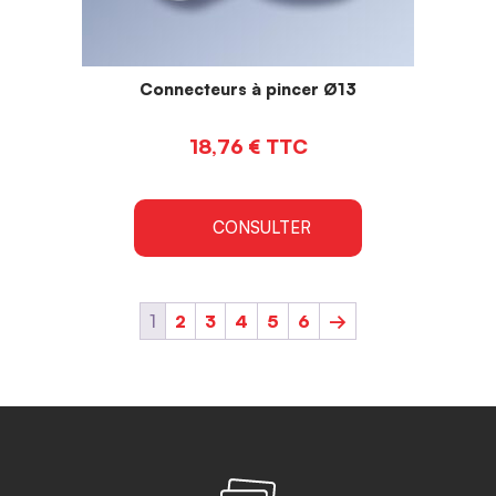
Connecteurs à pincer Ø13
18,76
€
TTC
CONSULTER
1
2
3
4
5
6
→