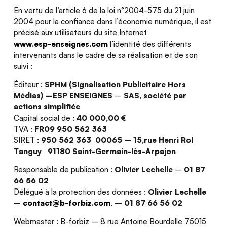
En vertu de l’article 6 de la loi n°2004-575 du 21 juin
2004 pour la confiance dans l’économie numérique, il est
précisé aux utilisateurs du site Internet
www.esp-enseignes.com
l’identité des différents
intervenants dans le cadre de sa réalisation et de son
suivi :
Éditeur :
SPHM (Signalisation Publicitaire Hors
Médias) –ESP ENSEIGNES
–
SAS, société par
actions simplifiée
Capital social de :
40 000,00 €
TVA :
FR09 950 562 363
SIRET :
950 562 363 00065
–
15,rue Henri Rol
Tanguy 91180 Saint-Germain-lès-Arpajon
Responsable de publication :
Olivier Lechelle
–
01 87
66 56 02
Délégué à la protection des données :
Olivier Lechelle
–
contact@b-forbiz.com
,
–
01 87 66 56 02
Webmaster : B-forbiz – 8 rue Antoine Bourdelle 75015