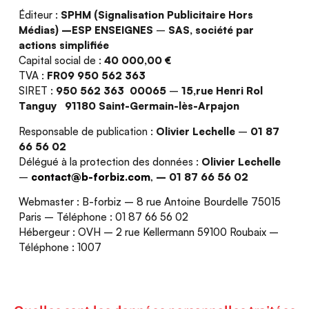
Éditeur :
SPHM (Signalisation Publicitaire Hors
Médias) –ESP ENSEIGNES
–
SAS, société par
actions simplifiée
Capital social de :
40 000,00 €
TVA :
FR09 950 562 363
SIRET :
950 562 363 00065
–
15,rue Henri Rol
Tanguy 91180 Saint-Germain-lès-Arpajon
Responsable de publication :
Olivier Lechelle
–
01 87
66 56 02
Délégué à la protection des données :
Olivier Lechelle
–
contact@b-forbiz.com
,
–
01 87 66 56 02
Webmaster : B-forbiz – 8 rue Antoine Bourdelle 75015
Paris – Téléphone : 01 87 66 56 02
Hébergeur : OVH – 2 rue Kellermann 59100 Roubaix –
Téléphone : 1007