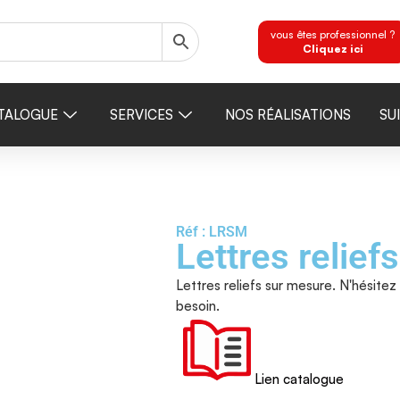
vous êtes professionnel ?
Cliquez ici
TALOGUE
SERVICES
NOS RÉALISATIONS
SU
Réf : LRSM
Lettres relief
Lettres reliefs sur mesure. N'hésite
besoin.
Lien catalogue